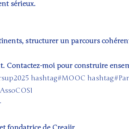
nt sérieux.
tinents, structurer un parcours cohéren
. Contactez-moi pour construire ensemb
rsup2025
hashtag
#
MOOC
hashtag
#
Pa
AssoCOSI
–
 fondatrice de Creajir