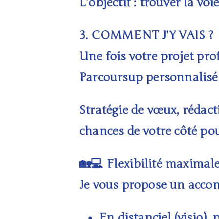
L’objectif
: trouver la vo
3.
COMMENT J’Y VAIS ?
Une fois votre projet pro
Parcoursup personnalisé
Stratégie de vœux, rédac
chances de votre côté po
Flexibilité maximale
🏡💻
Je vous propose un acc
En
distanciel
(visio),