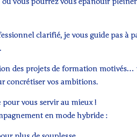
ie où vous pourrez vous épanouir pleine
fessionnel clarifié, je vous guide pas à 
.
tion des projets de formation motivés…
ur concrétiser vos ambitions.
 pour vous servir au mieux !
ompagnement en
mode hybride
:
 pour plus de souplesse.