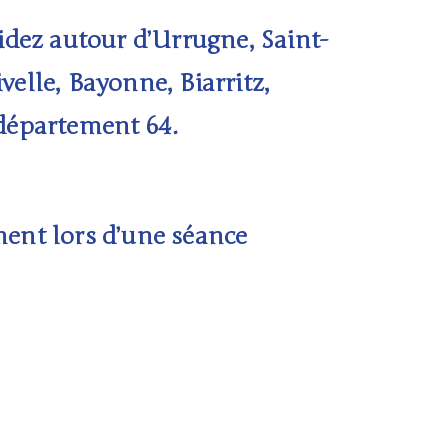
idez autour d’
Urrugne, Saint-
velle
,
Bayonne, Biarritz,
e département
64
.
ent lors d’une séance